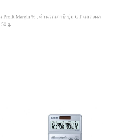
roflt Margin % , คำนวณภาษี ปุ่ม GT แสดงผล
150 g.