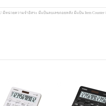
ีหน่วยความจำอิสระ มีแป้นลบเลขถอยหลัง มีแป้น Item Counter มีป