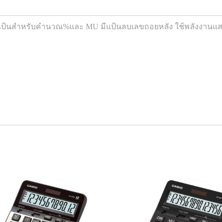
แป้นสำหรับคำนวณ%และ MU มีแป้นลบเลขถอยหลัง ใช้พลังงานแสงอาท