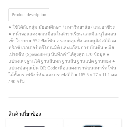
Product description
● ใช้ได้กับกลุ่ม มัธยมศึกษา / มหาวิทยาลัย / และอาชีวะ
● หน้าจอแสดงผลเหมือนในตำราเรียน และมีเมนูไอคอน
เข้าใจง่าย ● 552 ฟังก์ชัน ครอบคลุมทั้ง แคลคูลัส สถิติ เม
ทริกซ์ เวกเตอร์ ตรีโกณมิติ และแก้สมการ เป็นต้น ● มีส
เปรดชีท (Spreadsheet) บันทึกค่าได้สูงสุด 170 ข้อมูล ●
แปลงเลขฐานได้ ฐานสิบหก ฐานสิบ ฐานแปด ฐานสอง ●
แปลงข้อมูลเป็น QR Code เพื่อแสดงกราฟบนสมาร์ทโฟน
ได้ทั้งกราฟฟังก์ชัน และกราฟสถิติ ● 165.5 x 77 x 11.1 มม.
/ 90 กรัม
สินค้าเกี่ยวข้อง