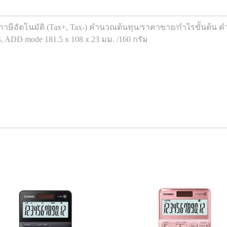
ีอัตโนมัติ (Tax+, Tax-) คำนวณต้นทุน/ราคาขาย/กำไรขั้นต้น คำ
, ADD mode 181.5 x 108 x 23 มม. /160 กรัม